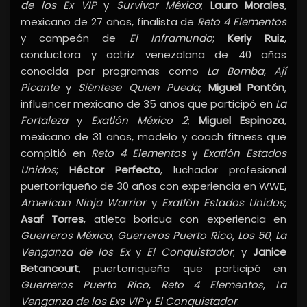
de los Ex VIP
y
Survivor México
;
Lauro Morales
,
mexicano de 27 años, finalista de
Reto 4 Elementos
y campeón de
El Inframundo
;
Kerly Ruiz
,
conductora y actriz venezolana de 40 años
conocida por programas como
La Bomba
,
Ají
Picante
y
Siéntese Quien Pueda
;
Miguel Pontón
,
influencer mexicano de 35 años que participó en
La
Fortaleza
y
Exatlón México 2
;
Miguel Espinoza
,
mexicano de 31 años, modelo y coach fitness que
compitió en
Reto 4 Elementos
y
Exatlón Estados
Unidos
;
Héctor Perfecto
, luchador profesional
puertorriqueño de 30 años con experiencia en WWE,
American Ninja Warrior
y
Exatlón Estados Unidos
;
Asaf Torres
, atleta boricua con experiencia en
Guerreros México
,
Guerreros Puerto Rico
,
Los 50
,
La
Venganza de los Ex
y
El Conquistador
; y
Janice
Betancourt
, puertorriqueña que participó en
Guerreros Puerto Rico
,
Reto 4 Elementos
,
La
Venganza de los Exs VIP
y
El Conquistador
.