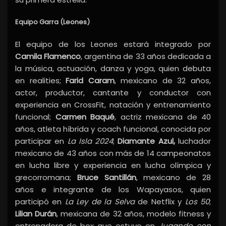
Equipo Garra (Leones)
El equipo de los Leones estará integrado por
Camila Flamenco
, argentina de 33 años dedicada a
la música, actuación, danza y yoga, quien debuta
en realities;
Farid Caram
, mexicano de 32 años,
actor, productor, cantante y conductor con
experiencia en CrossFit, natación y entrenamiento
funcional;
Carmen Baqué
, actriz mexicana de 40
años, atleta híbrida y coach funcional, conocida por
participar en
La Isla 2024
;
Diamante Azul,
luchador
mexicano de 43 años con más de 14 campeonatos
en lucha libre y experiencia en lucha olímpica y
grecorromana;
Bruce Santillán
, mexicano de 28
años e integrante de los Wapayasos, quien
participó en
La Ley de la Selva
de Netflix y
Los 50
;
Lilian Durán
, mexicana de 32 años, modelo fitness y
entrenadora de box que estuvo en
Jugando con