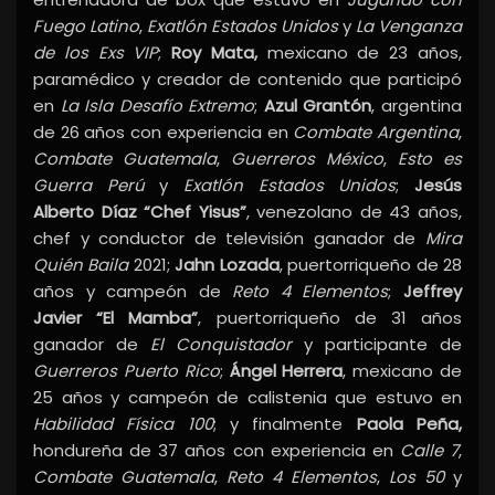
Fuego Latino
,
Exatlón Estados Unidos
y
La Venganza
de los Exs VIP
;
Roy Mata,
mexicano de 23 años,
paramédico y creador de contenido que participó
en
La Isla Desafío Extremo
;
Azul Grantón
, argentina
de 26 años con experiencia en
Combate Argentina
,
Combate Guatemala
,
Guerreros México
,
Esto es
Guerra Perú
y
Exatlón Estados Unidos
;
Jesús
Alberto Díaz “Chef Yisus”
, venezolano de 43 años,
chef y conductor de televisión ganador de
Mira
Quién Baila
2021;
Jahn Lozada
, puertorriqueño de 28
años y campeón de
Reto 4 Elementos
;
Jeffrey
Javier “El Mamba”
, puertorriqueño de 31 años
ganador de
El Conquistador
y participante de
Guerreros Puerto Rico
;
Ángel Herrera
, mexicano de
25 años y campeón de calistenia que estuvo en
Habilidad Física 100
; y finalmente
Paola Peña,
hondureña de 37 años con experiencia en
Calle 7
,
Combate Guatemala
,
Reto 4 Elementos
,
Los 50
y