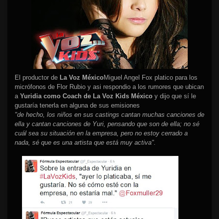
El productor de
La Voz México
Miguel Angel Fox platico para los
micrófonos de Flor Rubio y asi respondio a los rumores que ubican
a
Yuridia como Coach de La Voz Kids México
y dijo que sí le
gustaría tenerla en alguna de sus emisiones
"de hecho, los niños en sus castings cantan muchas canciones de
ella y cantan canciones de Yuri, pensando que son de ella; no sé
cuál sea su situación en la empresa, pero no estoy cerrado a
nada, sé que es una artista que está muy activa".